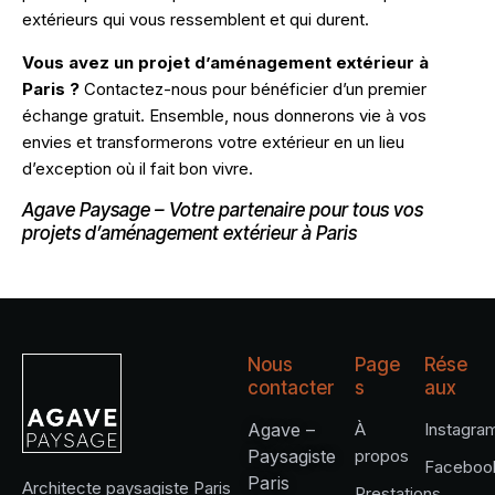
extérieurs qui vous ressemblent et qui durent.
Vous avez un projet d’aménagement extérieur à
Paris ?
Contactez-nous pour bénéficier d’un premier
échange gratuit. Ensemble, nous donnerons vie à vos
envies et transformerons votre extérieur en un lieu
d’exception où il fait bon vivre.
Agave Paysage – Votre partenaire pour tous vos
projets d’aménagement extérieur à Paris
Nous
Page
Rése
contacter
s
aux
Agave –
À
Instagra
Paysagiste
propos
Faceboo
Paris
Architecte paysagiste Paris
Prestations