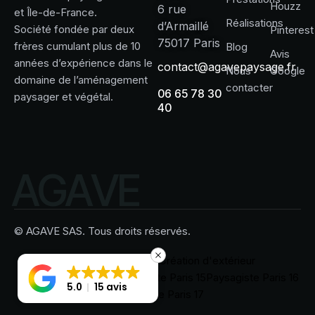
Houzz
6 rue
et Île-de-France.
Réalisations
d’Armaillé
Société fondée par deux
Pinterest
75017 Paris
frères cumulant plus de 10
Blog
Avis
années d’expérience dans le
contact@agavepaysage.fr
Nous
Google
domaine de l’aménagement
contacter
06 65 78 30
paysager et végétal.
40
A
G
A
V
E
© AGAVE SAS. Tous droits réservés.
Création de terrasse
Création d'extérieur
Paysagiste à Neuilly
Paysagiste Paris 15
Paysagiste Paris 16
5.0
15 avis
Paysagiste Paris 17