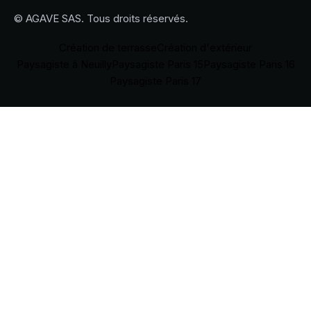
© AGAVE SAS. Tous droits réservés.
Création de terrasse
Création d'extérieur
Paysagiste à Neuilly
Paysagiste Paris 15
Paysagiste Paris 16
Paysagiste Paris 17