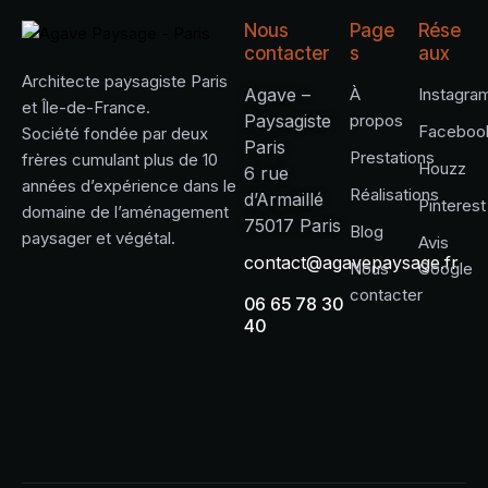
Nous
Page
Rése
contacter
s
aux
Architecte paysagiste Paris
Agave –
À
Instagra
et Île-de-France.
Paysagiste
propos
Faceboo
Société fondée par deux
Paris
Prestations
frères cumulant plus de 10
Houzz
6 rue
années d’expérience dans le
Réalisations
d’Armaillé
Pinterest
domaine de l’aménagement
75017 Paris
Blog
paysager et végétal.
Avis
contact@agavepaysage.fr
Nous
Google
contacter
06 65 78 30
40