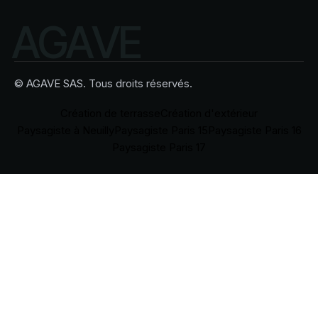
A
G
A
V
E
© AGAVE SAS. Tous droits réservés.
Création de terrasse
Création d'extérieur
Paysagiste à Neuilly
Paysagiste Paris 15
Paysagiste Paris 16
Paysagiste Paris 17