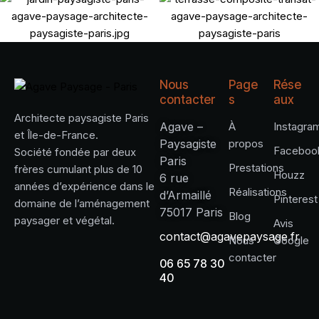
Nous
Page
Rése
contacter
s
aux
Architecte paysagiste Paris
Agave –
À
Instagra
et Île-de-France.
Paysagiste
propos
Faceboo
Société fondée par deux
Paris
Prestations
frères cumulant plus de 10
Houzz
6 rue
années d’expérience dans le
Réalisations
d’Armaillé
Pinterest
domaine de l’aménagement
75017 Paris
Blog
paysager et végétal.
Avis
contact@agavepaysage.fr
Nous
Google
contacter
06 65 78 30
40