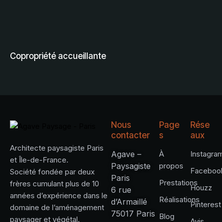
Nous
Page
Rése
contacter
s
aux
Architecte paysagiste Paris
Agave –
À
Instagra
et Île-de-France.
Paysagiste
propos
Faceboo
Société fondée par deux
Paris
Prestations
frères cumulant plus de 10
Houzz
6 rue
années d’expérience dans le
Réalisations
d’Armaillé
Pinterest
domaine de l’aménagement
75017 Paris
Blog
paysager et végétal.
Avis